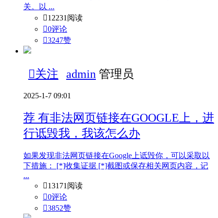
关。以 ...

12231阅读

0评论

3247
赞

关注
admin
管理员
2025-1-7 09:01
荐
有非法网页链接在GOOGLE上，进
行诋毁我，我该怎么办
如果发现非法网页链接在Google上诋毁你，可以采取以
下措施： [*]收集证据 [*]截图或保存相关网页内容，记
...

13171阅读

0评论

3852
赞