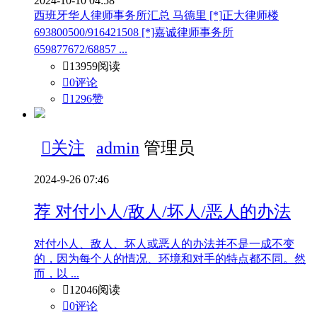
2024-10-10 04:58
西班牙华人律师事务所汇总 马德里 [*]正大律师楼
693800500/916421508 [*]嘉诚律师事务所
659877672/68857 ...

13959阅读

0评论

1296
赞

关注
admin
管理员
2024-9-26 07:46
荐
对付小人/敌人/坏人/恶人的办法
对付小人、敌人、坏人或恶人的办法并不是一成不变
的，因为每个人的情况、环境和对手的特点都不同。然
而，以 ...

12046阅读

0评论