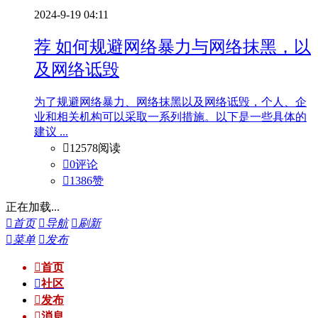
2024-9-19 04:11
荐
如何规避网络暴力与网络抹黑，以
及网络诋毁
为了规避网络暴力、网络抹黑以及网络诋毁，个人、企
业和相关机构可以采取一系列措施。以下是一些具体的
建议 ...

12578阅读

0评论

1386
赞
正在加载...

首页

导航

刷新

菜单

发布

首页

社区

发布

消息