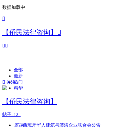
数据加载中

【侨民法律咨询】



全部
最新
热门

关注
精华
【侨民法律咨询】
帖子: 12
置顶
西班牙华人建筑与装潢企业联合会公告