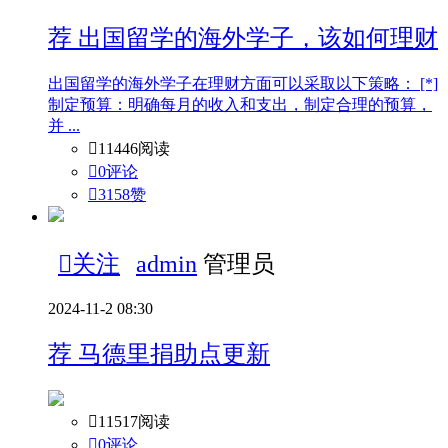
荐
出国留学的海外学子，该如何理财
出国留学的海外学子在理财方面可以采取以下策略： [*]
制定预算：明确每月的收入和支出，制定合理的预算，
并 ...

11446阅读

0评论

3158
赞

关注
admin
管理员
2024-11-2 08:30
荐
马德里捐助点更新

11517阅读

0评论