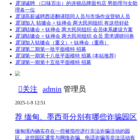
置顶
诚聘 （口味百出）的连锁品牌面包店 男助理与女助
理各一位
置顶
高薪诚聘西语翻译陪同人员与市场作业营销人员
置顶
加入 轱辘会 × 钛禅会 两大民间组织 有这些好处
置顶
轱辘会 × 钛禅会 两大民间组织 会员体系建设方案
置顶
轱辘会 × 钛禅会 两大民间组织 会员 需求调研问卷
置顶
加入轱辘会（重义）+ 钛禅会（重商）
置顶
第二期第一批平面模特 招募
置顶
第一期第十八批平面模特 招募 [本站推荐]
置顶
第一期第十五批平面模特 招募

关注
admin
管理员
2025-1-9 12:51
荐
缅甸、墨西哥分别有哪些诈骗园区
缅甸境内确实存在一些被指控进行非法诈骗活动的园
区。这些园区通常与网络诈骗、电话诈骗等非法活动有