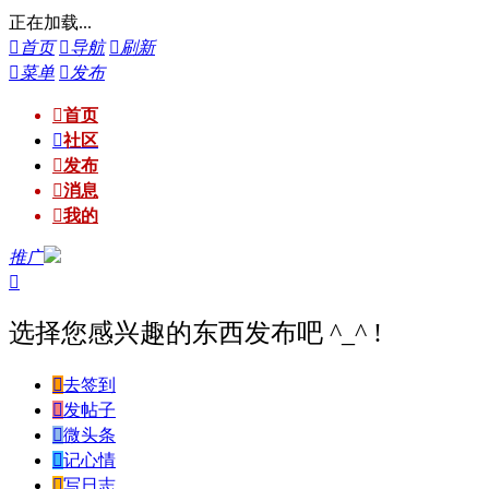
正在加载...

首页

导航

刷新

菜单

发布

首页

社区

发布

消息

我的
推广

选择您感兴趣的东西发布吧 ^_^ !

去签到

发帖子

微头条

记心情

写日志