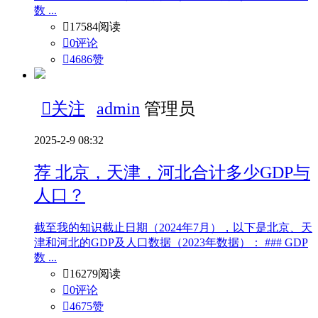
数 ...

17584阅读

0评论

4686
赞

关注
admin
管理员
2025-2-9 08:32
荐
北京，天津，河北合计多少GDP与
人口？
截至我的知识截止日期（2024年7月），以下是北京、天
津和河北的GDP及人口数据（2023年数据）： ### GDP
数 ...

16279阅读

0评论

4675
赞