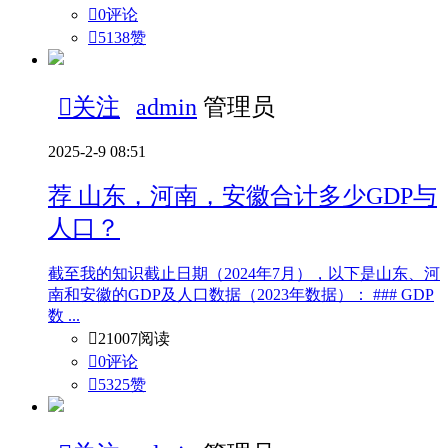

0评论

5138
赞

关注
admin
管理员
2025-2-9 08:51
荐
山东，河南，安徽合计多少GDP与
人口？
截至我的知识截止日期（2024年7月），以下是山东、河
南和安徽的GDP及人口数据（2023年数据）： ### GDP
数 ...

21007阅读

0评论

5325
赞