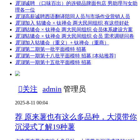
置顶
诚聘 （口味百出）的连锁品牌面包店 男助理与女助
理各一位
置顶
高薪诚聘西语翻译陪同人员与市场作业营销人员
置顶
加入 轱辘会 × 钛禅会 两大民间组织 有这些好处
置顶
轱辘会 × 钛禅会 两大民间组织 会员体系建设方案
置顶
轱辘会 × 钛禅会 两大民间组织 会员 需求调研问卷
置顶
加入轱辘会（重义）+ 钛禅会（重商）
置顶
第二期第一批平面模特 招募
置顶
第一期第十八批平面模特 招募 [本站推荐]
置顶
第一期第十五批平面模特 招募

关注
admin
管理员
2025-8-11 00:04
荐
原来薯也有这么多品种，大漠带你
沉浸式了解19种薯