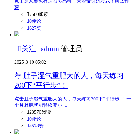
点击原来薯也有这么多品种，大漠带你沉浸式了解19种
薯

7580阅读

0评论

627
赞

关注
admin
管理员
2025-3-10 05:02
荐
肚子湿气重肥大的人，每天练习
200下“平行步”！
点击肚子湿气重肥大的人，每天练习200下“平行步”！一
个月肚腩就能轻松变小 ...

23576阅读

0评论

4578
赞