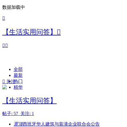
数据加载中

【生活实用问答】



全部
最新
热门

关注
精华
【生活实用问答】
帖子: 57 关注: 1
置顶
西班牙华人建筑与装潢企业联合会公告