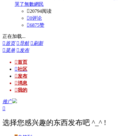
哭了無數網民

20794阅读

0评论

6875
赞
正在加载...

首页

导航

刷新

菜单

发布

首页

社区

发布

消息

我的
推广

选择您感兴趣的东西发布吧 ^_^ !