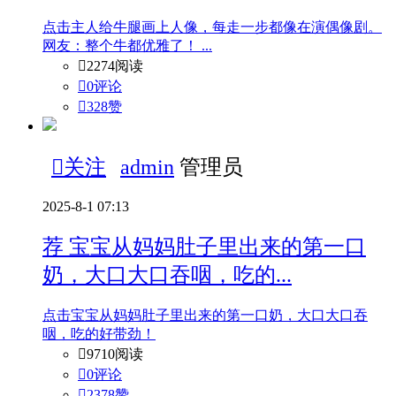
点击主人给牛腿画上人像，每走一步都像在演偶像剧。
网友：整个牛都优雅了！ ...

2274阅读

0评论

328
赞

关注
admin
管理员
2025-8-1 07:13
荐
宝宝从妈妈肚子里出来的第一口
奶，大口大口吞咽，吃的...
点击宝宝从妈妈肚子里出来的第一口奶，大口大口吞
咽，吃的好带劲！

9710阅读

0评论

2378
赞