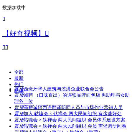
数据加载中

【好奇视频】



全部
最新
热门
置顶
西班牙华人建筑与装潢企业联合会公告
精华
置顶
诚聘 （口味百出）的连锁品牌面包店 男助理与女助
理各一位
置顶
高薪诚聘西语翻译陪同人员与市场作业营销人员
置顶
加入 轱辘会 × 钛禅会 两大民间组织 有这些好处
置顶
轱辘会 × 钛禅会 两大民间组织 会员体系建设方案
置顶
轱辘会 × 钛禅会 两大民间组织 会员 需求调研问卷