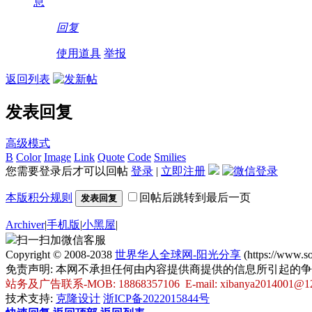
息
回复
使用道具
举报
返回列表
发表回复
高级模式
B
Color
Image
Link
Quote
Code
Smilies
您需要登录后才可以回帖
登录
|
立即注册
本版积分规则
回帖后跳转到最后一页
发表回复
Archiver
|
手机版
|
小黑屋
|
扫一扫加微信客服
Copyright © 2008-2038
世界华人全球网-阳光分享
(https://www.
免责声明: 本网不承担任何由内容提供商提供的信息所引起的
站务及广告联系-MOB: 18868357106 E-mail: xibanya2014001@1
技术支持:
克隆设计
浙ICP备2022015844号