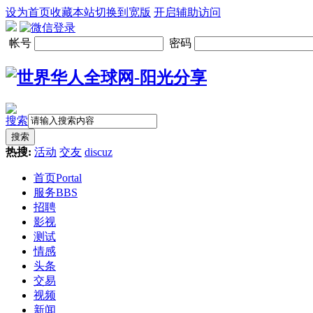
设为首页
收藏本站
切换到宽版
开启辅助访问
帐号
密码
搜索
搜索
热搜:
活动
交友
discuz
首页
Portal
服务
BBS
招聘
影视
测试
情感
头条
交易
视频
新闻