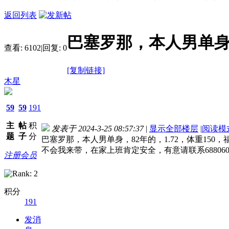
返回列表
巴塞罗那，本人男单身
查看:
6102
|
回复:
0
[复制链接]
木星
59
59
191
主
帖
积
发表于 2024-3-25 08:57:37
|
显示全部楼层
|
阅读模
题
子
分
巴塞罗那，本人男单身，82年的，1.72，体重1
不会我来带，在家上班肯定安全，有意请联系6880605
注册会员
积分
191
发消