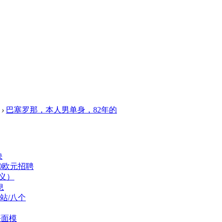
›
巴塞罗那，本人男单身，82年的
快
00欧元招聘
义）
息
站/八个
平面模