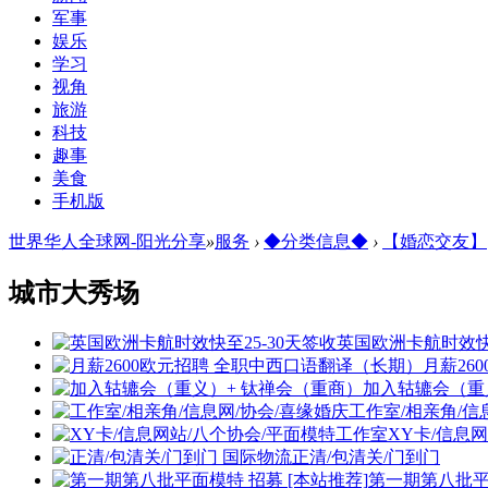
军事
娱乐
学习
视角
旅游
科技
趣事
美食
手机版
世界华人全球网-阳光分享
»
服务
›
◆分类信息◆
›
【婚恋交友】
城市大秀场
英国欧洲卡航时效
月薪26
加入轱辘会（重
工作室/相亲角/信
XY卡/信息网
正清/包清关/门到门
第一期第八批