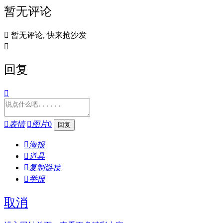
暂无评论

暂无评论, 快来抢沙发

回复


表情

图片
0

海报

道具

复制链接

举报
取消