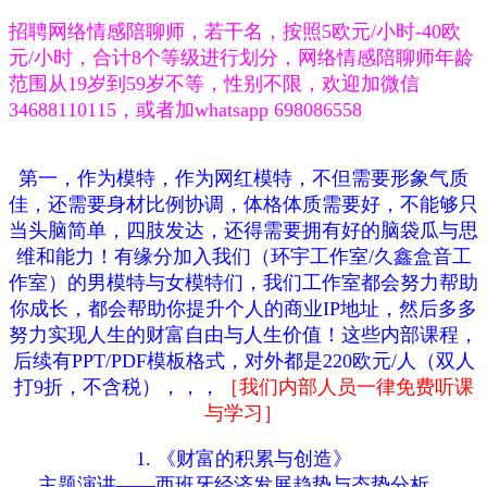
招聘网络情感陪聊师，若干名，按照5欧元/小时-40欧
元/小时，合计8个等级进行划分，网络情感陪聊师年龄
范围从19岁到59岁不等，性别不限，
欢迎加微信
34688110115，或者加whatsapp 698086558
第一，作为模特，作为网红模特，不但需要形象气质
佳，还需要身材比例协调，体格体质需要好，不能够只
当头脑简单，四肢发达，还得需要拥有好的脑袋瓜与思
维和能力！有缘分加入我们（环宇工作室/久鑫盒音工
作室）的男模特与女模特们，我们工作室都会努力帮助
你成长，都会帮助你提升个人的商业IP地址，然后多多
努力实现人生的财富自由与人生价值！这些内部课程，
后续有PPT/PDF模板格式，对外都是220欧元/人（双人
打9折，不含税），，，
［我们内部人员一律免费听课
与学习］
1. 《财富的积累与创造》
主题演讲——西班牙经济发展趋势与态势分析，