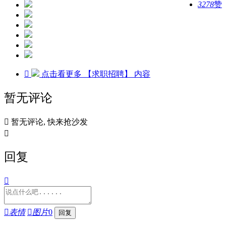
3278
赞

点击看更多
【求职招聘】
内容
暂无评论

暂无评论, 快来抢沙发

回复


表情

图片
0