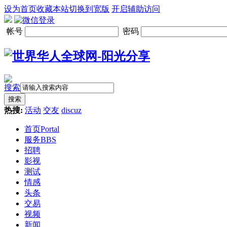
设为首页
收藏本站
切换到宽版
开启辅助访问
帐号
密码
搜索
搜索
热搜:
活动
交友
discuz
首页
Portal
服务
BBS
招聘
影视
测试
情感
头条
交易
视频
新闻