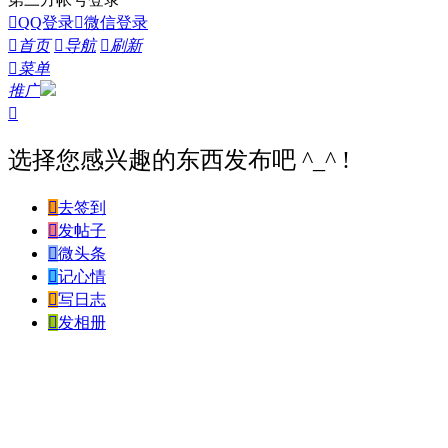

QQ登录

微信登录

首页

导航

刷新

菜单
推广

选择您感兴趣的东西发布吧 ^_^ !

去签到

发帖子

微头条

记心情

写日志

发相册