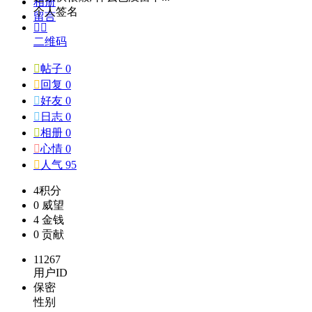
相册
个人签名
留言


二维码

帖子 0

回复 0

好友 0

日志 0

相册 0

心情 0

人气 95
4
积分
0
威望
4
金钱
0
贡献
11267
用户ID
保密
性别