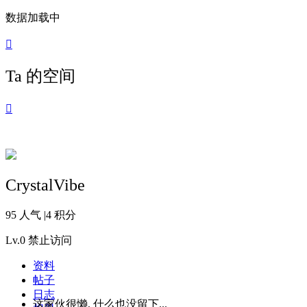
数据加载中

Ta 的空间

CrystalVibe
95 人气
|
4 积分
Lv.0
禁止访问
资料
帖子
日志
这家伙很懒, 什么也没留下...