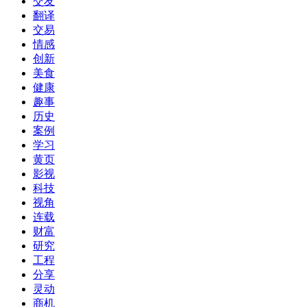
交友
翻译
交易
情感
创新
美食
健康
趣事
历史
案例
学习
黄页
影视
科技
视角
连载
财富
研究
工程
分享
灵动
商机