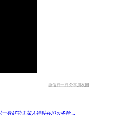
微信扫一扫 分享朋友圈
以一身好功夫加入特种兵消灭各种 ...