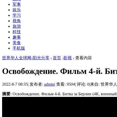
军事
娱乐
学习
视角
旅游
科技
趣事
美食
手机版
世界华人全球网-阳光分享
›
首页
›
影视
›
查看内容
Освобождение. Фильм 4-й. Бит
2022-8-7 08:35
|
发布者:
admin
|
查看:
9504
|
评论: 0
|
来自: 世界华
摘要
: Освобождение. Фильм 4-й. Битва за Берлин (4К, военный,