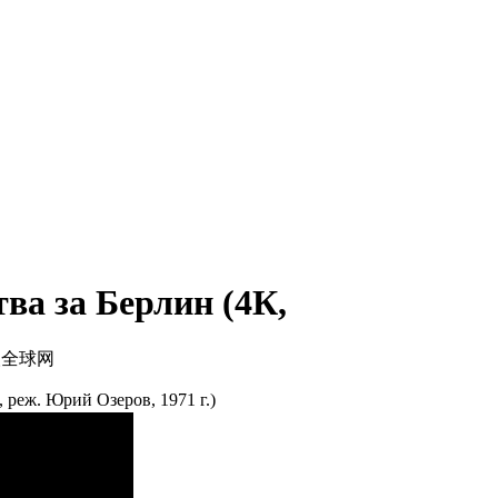
ва за Берлин (4К,
人全球网
 реж. Юрий Озеров, 1971 г.)