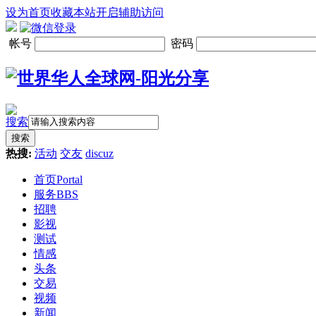
设为首页
收藏本站
开启辅助访问
帐号
密码
搜索
搜索
热搜:
活动
交友
discuz
首页
Portal
服务
BBS
招聘
影视
测试
情感
头条
交易
视频
新闻