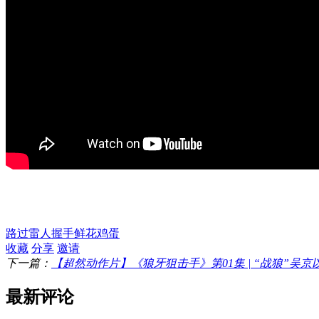
路过
雷人
握手
鲜花
鸡蛋
收藏
分享
邀请
下一篇：
【超然动作片】《狼牙狙击手》第01集 | “战狼”吴京
最新评论