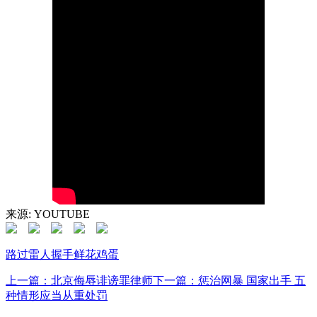
来源: YOUTUBE
路过
雷人
握手
鲜花
鸡蛋
上一篇：北京侮辱诽谤罪律师
下一篇：惩治网暴 国家出手 五
种情形应当从重处罚