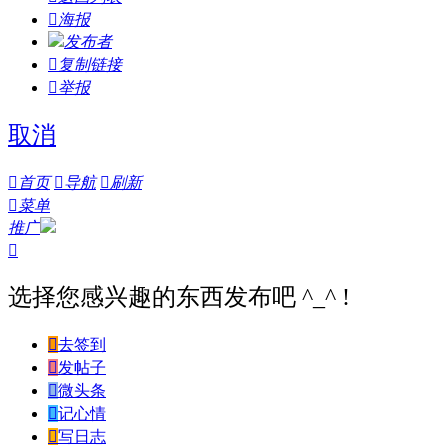

海报
发布者

复制链接

举报
取消

首页

导航

刷新

菜单
推广

选择您感兴趣的东西发布吧 ^_^ !

去签到

发帖子

微头条

记心情

写日志