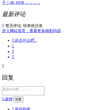
子｜4K HDR ... ... ... ...
最新评论

暂无评论, 快来抢沙发
进入网站首页，查看更多精彩内容

说点什么吧...




回复

表情

返回列表