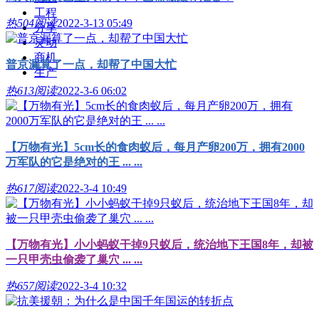
工程
热
504阅读
2022-3-13 05:49
分享
灵动
商机
普京漏算了一点，却帮了中国大忙
生产
热
613阅读
2022-3-6 06:02
【万物有光】5cm长的食肉蚁后，每月产卵200万，拥有2000
万军队的它是绝对的王 ... ...
热
617阅读
2022-3-4 10:49
【万物有光】小小蚂蚁干掉9只蚁后，统治地下王国8年，却被
一只甲壳虫偷袭了巢穴 ... ...
热
657阅读
2022-3-4 10:32