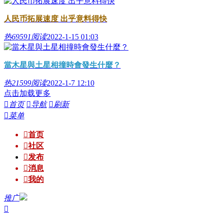
人民币拓展速度 出乎意料得快
热
69591阅读
2022-1-15 01:03
當木星與土星相撞時會發生什麼？
热
21599阅读
2022-1-7 12:10
点击加载更多

首页

导航

刷新

菜单

首页

社区

发布

消息

我的
推广
