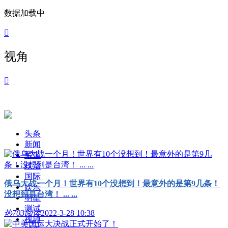
数据加载中

视角

头条
新闻
军事
政治
国际
俄乌大战一个月！世界有10个没想到！最意外的是第9几条！
娱乐
没想到是台湾！ ... ...
明星
测试
热
703阅读
2022-3-28 10:38
视频