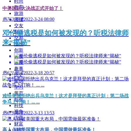
时尚
教育
中美国运大决战正式开始了！
旅游
热
763阅读
2022-3-24 08:00
法律
交友
邓伦偷逃税是如何被发现的？听税法律师
翻译
交易
来“揭秘”
情感
创新
美食
健康
趣事
热
621阅读
2022-3-18 20:57
历史
案例
学习
黄页
难怪美国拒绝出兵乌克兰！这才是拜登的真正计划：第二场战
影视
争马上打响！ ... ...
科技
视角
热
679阅读
2022-3-13 13:53
连载
财富
高人点破美国重大布局，中国需做最坏准备！
研究