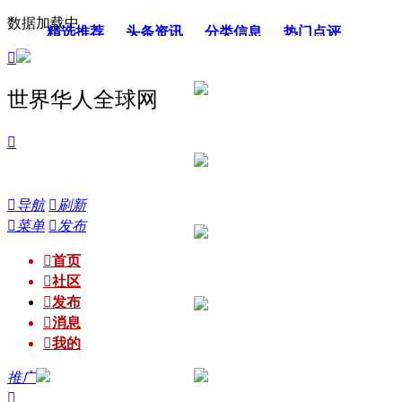
数据加载中
精选推荐
头条资讯
分类信息
热门点评

留学发展
生活日常
兴趣爱好
全球华人
世界华人全球网


导航

刷新

菜单

发布

首页

社区

发布

消息

我的
推广
