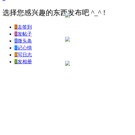
选择您感兴趣的东西发布吧 ^_^ !

去签到

发帖子

微头条

记心情

写日志

发相册