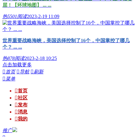
屈！【环球地图】 ... ...
热
5501阅读
2023-2-19 11:09
世界重要战略海峡，美国选择控制了16个，中国掌控了哪几
个？ ... ...
热
878阅读
2023-2-18 10:25
点击加载更多

首页

导航

刷新

菜单

首页

社区

发布

消息

我的
推广