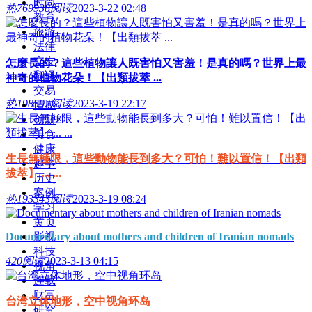
时尚
热
769938阅读
2023-3-22 02:48
教育
旅游
法律
交友
怎麼長的？這些植物讓人既害怕又害羞！是真的嗎？世界上最
翻译
神奇的植物花朵！【出類拔萃 ...
交易
热
198502阅读
2023-3-19 22:17
情感
创新
美食
健康
生長無極限，這些動物能長到多大？可怕！難以置信！【出類
趣事
拔萃】 ... ...
历史
案例
热
193343阅读
2023-3-19 08:24
学习
黄页
Documentary about mothers and children of Iranian nomads
影视
科技
420阅读
2023-3-13 04:15
视角
连载
财富
台湾立体地形，空中视角环岛
研究