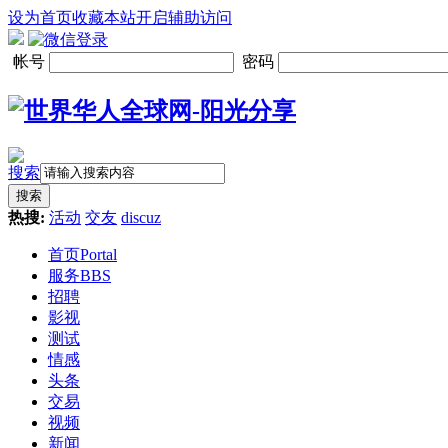
设为首页
收藏本站
开启辅助访问
帐号
密码
搜索
搜索
热搜:
活动
交友
discuz
首页
Portal
服务
BBS
招聘
影视
测试
情感
头条
交易
视频
新闻