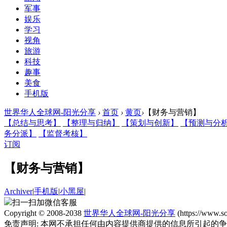
军事
娱乐
学习
视角
旅游
科技
趣事
美食
手机版
世界华人全球网-阳光分享
›
首页
›
黄页
›
【财务与营销】
【总结与思考】
【整理与归纳】
【策划与创新】
【预测与分
务分派】
【监督考核】
订阅
【财务与营销】
Archiver
|
手机版
|
小黑屋
|
扫一扫加微信客服
Copyright © 2008-2038
世界华人全球网-阳光分享
(https://www.
免责声明: 本网不承担任何由内容提供商提供的信息所引起的